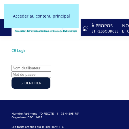
Accéder au contenu principal
À PROPOS
NO
ET RESSOURCES
ET 
CB Login
S'IDENTIFIER
Numéro Agrément : "DIRECCTE : 11 75 44595 75"
Organisme DPC : 1435
Les tarifs affichés sur le site sont TTC.