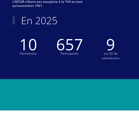
L'AFCOR n'étant pas assujettie à la TVA en tant
qu'association 1901.
En 2025
10
687
9
Formations
Participants
sur 20 de
satisfaction