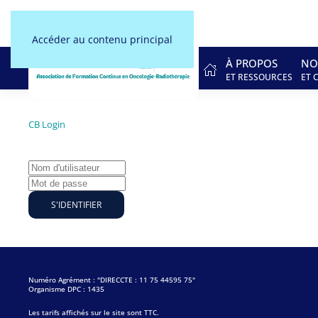
Accéder au contenu principal
À PROPOS
NO
ET RESSOURCES
ET 
CB Login
S'IDENTIFIER
Numéro Agrément : "DIRECCTE : 11 75 44595 75"
Organisme DPC : 1435
Les tarifs affichés sur le site sont TTC.