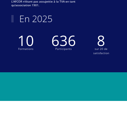
L'AFCOR n'étant pas assujettie à la TVA en tant
qu'association 1901.
En 2025
10
667
9
Formations
Participants
sur 20 de
satisfaction